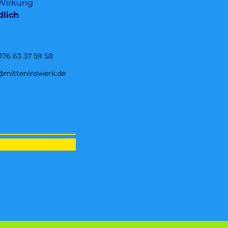
h Wirkung
dlich
176 63 37 59 58
@mitteninswerk.de