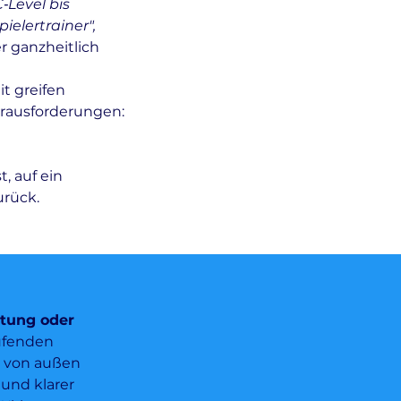
‑Level bis
pielertrainer",
r ganzheitlich
t greifen
rausforderungen:
, auf ein
rück.
tung oder
ufenden
l von außen
und klarer