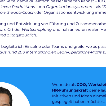
ner Seite, damit du einfach besser arbeiten kannst – für
C
lexen Produktions- und Organisationssystemen
– als
"S
, on‑the‑Job‑Coach
, der Organisationsentwicklung imme
ung und Entwicklung von Führung und Zusammenarbei
t am Ort der Wertschöpfung
und nah an euren realen He
nd alltagstauglich.
egleite ich Einzelne oder Teams und greife, wo es passt
aus rund 200 internationalen Lean‑Operations‑Profis
zu
Wenn du als
COO, Werkslei
HR‑Führungskraft
deine la
Initiativen und Ideen einma
gespiegelt haben möchtest 