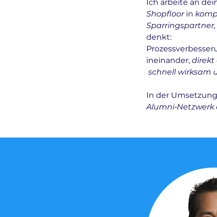
Ich arbeite an dei
Shopfloor
in
komp
Sparringspartner
denkt:
Prozessverbesser
ineinander,
direk
schnell wirksam u
In der Umsetzung b
Alumni‑Netzwerk 