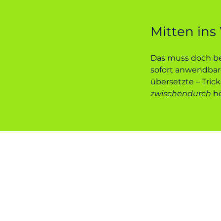
Mitten ins
Das muss doch bes
sofort anwendbare
übersetzte
– Tric
zwischendurch
h