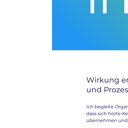
Wirkung e
und Proze
Ich begleite Orga
dass sich
harte K
übernehmen
und 