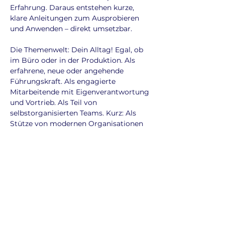
Erfahrung. Daraus entstehen kurze,
klare Anleitungen zum Ausprobieren
und Anwenden – direkt umsetzbar.
Die Themenwelt: Dein Alltag! Egal, ob
im Büro oder in der Produktion. Als
erfahrene, neue oder angehende
Führungskraft. Als engagierte
Mitarbeitende mit Eigenverantwortung
und Vortrieb. Als Teil von
selbstorganisierten Teams. Kurz: Als
Stütze von modernen Organisationen
und Produktionssystemen.
Übrigens: Der Podcast basiert auf
denselben Prinzipien wie einer meiner
Lernbots, eine KI, die dir als schneller,
praxisnaher Begleiter im Gespräch
konkrete Antworten auf Fragen des
Arbeitsalltags liefert. Wenn du Interesse
hast den Lernbot auszuprobieren,